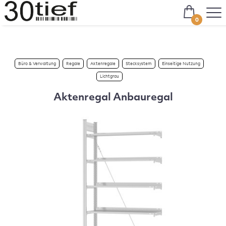
0
Büro & Verwaltung
Regale
Aktenregale
Stecksystem
Einseitige Nutzung
Lichtgrau
Aktenregal Anbauregal