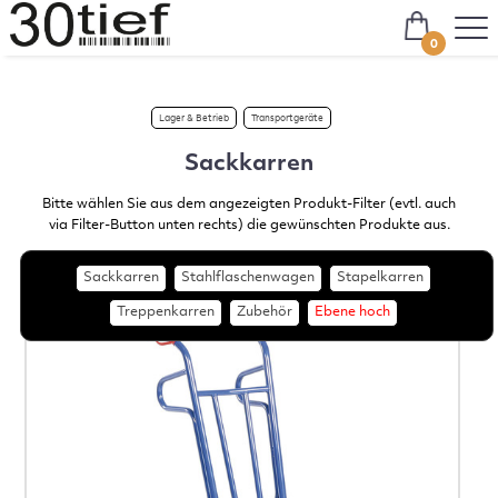
0
Lager & Betrieb
Transportgeräte
Sackkarren
Bitte wählen Sie aus dem angezeigten Produkt-Filter (evtl. auch
via Filter-Button unten rechts) die gewünschten Produkte aus.
Sackkarren
Stahlflaschenwagen
Stapelkarren
Treppenkarren
Zubehör
Ebene hoch