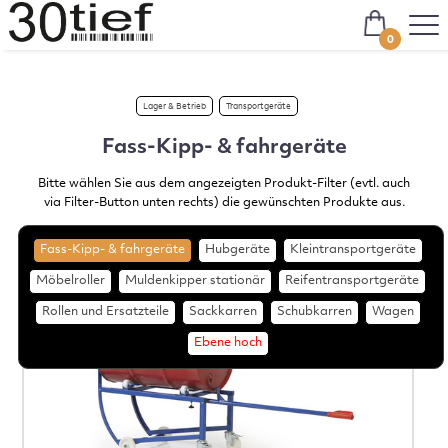
0
Lager & Betrieb
Transportgeräte
Fass-Kipp- & fahrgeräte
Bitte wählen Sie aus dem angezeigten Produkt-Filter (evtl. auch
via Filter-Button unten rechts) die gewünschten Produkte aus.
Fass-Kipp- & fahrgeräte
Hubgeräte
Kleintransportgeräte
Möbelroller
Muldenkipper stationär
Reifentransportgeräte
Rollen und Ersatzteile
Sackkarren
Schubkarren
Wagen
Ebene hoch