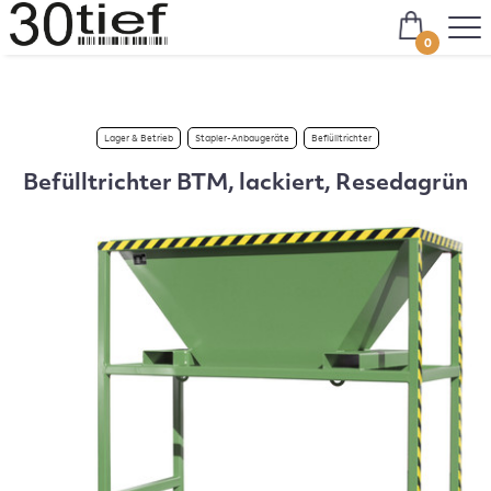
0
Lager & Betrieb
Stapler-Anbaugeräte
Beflülltrichter
Befülltrichter BTM, lackiert, Resedagrün